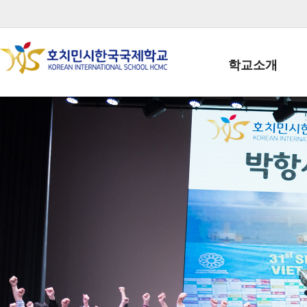
학교소개
학교장인사말
학생회장인사말
학교상징
학교연혁
학교 CI
교직원현황
학생현황
위치/전화
전경사진