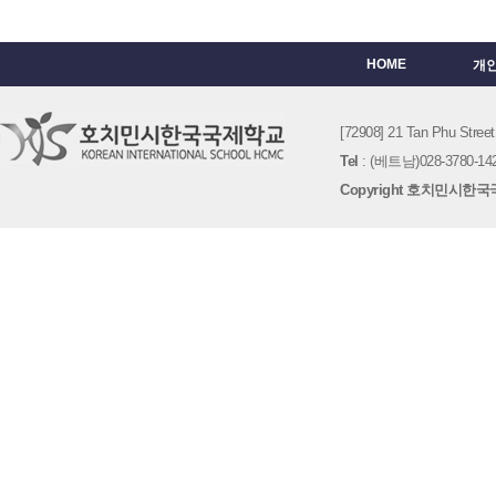
HOME
개
[72908] 21 Tan Phu St
Tel
: (베트남)028-3780-142
Copyright 호치민시한국국제학