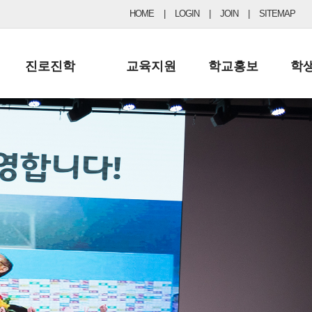
HOME
|
LOGIN
|
JOIN
|
SITEMAP
진로진학
교육지원
학교홍보
학
공지사항 및 입시자료
행정실
보도자료
초등
진로교육
학교 이사회
협력기관현황
중등
드림레터
학교운영위원회
포토갤러리
리
학교발전기금
학교 브로셔
학교건축기금
학교 홍보채널