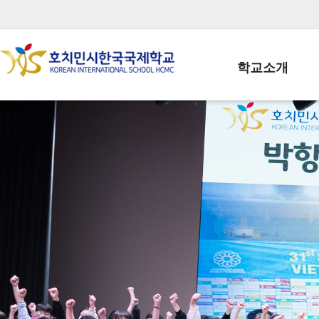
학교소개
학교장인사말
학생회장인사말
학교상징
학교연혁
학교 CI
교직원현황
학생현황
위치/전화
전경사진