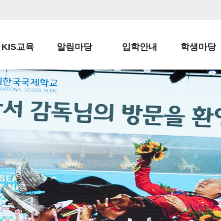
KIS교육
알림마당
입학안내
학생마당
교육목표
공지사항
전편입 전형 안내
학생생활규정
교육과정
가정통신문
전편입 공지사항
봉사활동
학사일정
납부금 안내
전-편입 서류양식
학교신문
일과시간표
주간학습안내
전출 안내
자율진로동아
재외교육기관장
스쿨버스 운행 안내
입학금/수업료
유초등 소식지
성과평가자료
급식안내
교복구입안내
서식자료실
정보공개
학부모방