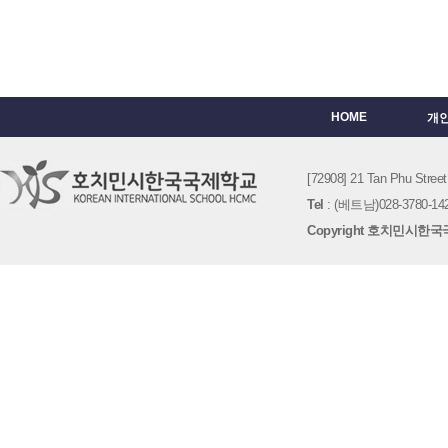
HOME
개
[72908] 21 Tan Phu St
Tel
: (베트남)028-3780-142
Copyright 호치민시한국국제학