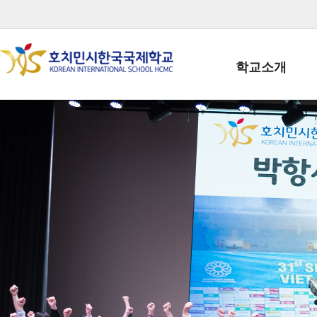
학교소개
학교장인사말
학생회장인사말
학교상징
학교연혁
학교 CI
교직원현황
학생현황
위치/전화
전경사진