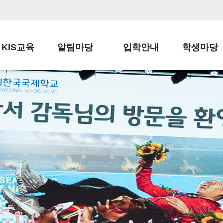
KIS교육
알림마당
입학안내
학생마당
교육목표
공지사항
전편입 전형 안내
학생생활규정
교육과정
가정통신문
전편입 공지사항
봉사활동
학사일정
납부금 안내
전-편입 서류양식
학교신문
일과시간표
주간학습안내
전출 안내
자율진로동아
재외교육기관장
스쿨버스 운행 안내
입학금/수업료
유초등 소식지
성과평가자료
급식안내
교복구입안내
서식자료실
정보공개
학부모방