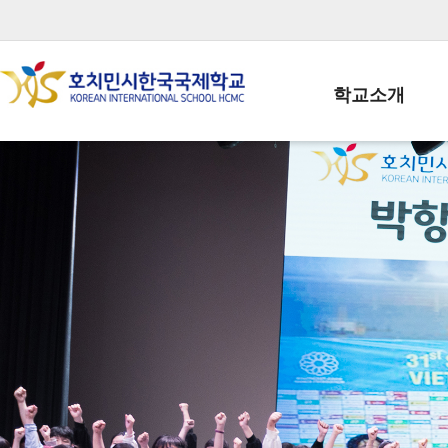
학교소개
학교장인사말
학생회장인사말
학교상징
학교연혁
학교 CI
교직원현황
학생현황
위치/전화
전경사진