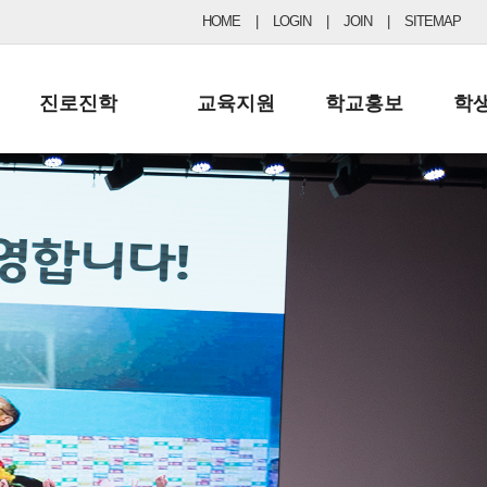
HOME
|
LOGIN
|
JOIN
|
SITEMAP
진로진학
교육지원
학교홍보
학
공지사항 및 입시자료
행정실
보도자료
초등
진로교육
학교 이사회
협력기관현황
중등
드림레터
학교운영위원회
포토갤러리
리
학교발전기금
학교 브로셔
학교건축기금
학교 홍보채널