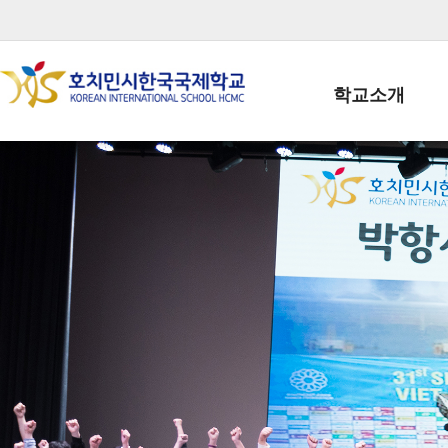
학교소개
학교장인사말
학생회장인사말
학교상징
학교연혁
학교 CI
교직원현황
학생현황
위치/전화
전경사진