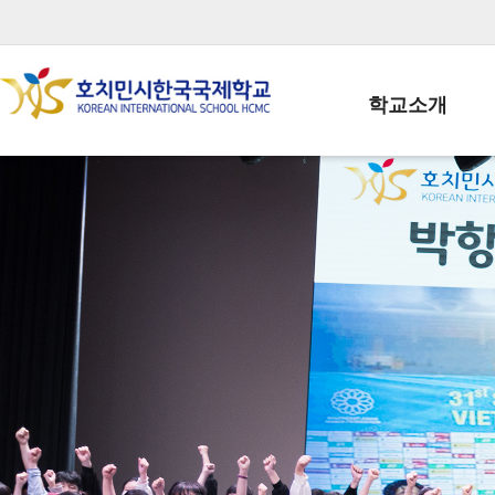
학교소개
학교장인사말
학생회장인사말
학교상징
학교연혁
학교 CI
교직원현황
학생현황
위치/전화
전경사진