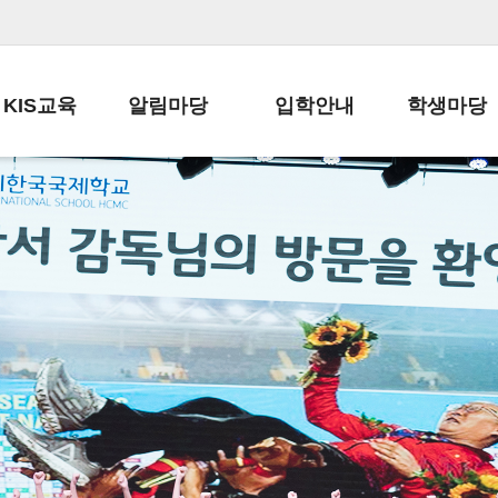
KIS교육
알림마당
입학안내
학생마당
교육목표
공지사항
전편입 전형 안내
학생생활규정
교육과정
가정통신문
전편입 공지사항
봉사활동
학사일정
납부금 안내
전-편입 서류양식
학교신문
일과시간표
주간학습안내
전출 안내
자율진로동아
재외교육기관장
스쿨버스 운행 안내
입학금/수업료
유초등 소식지
성과평가자료
급식안내
교복구입안내
서식자료실
정보공개
학부모방