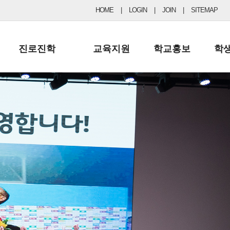
HOME
|
LOGIN
|
JOIN
|
SITEMAP
진로진학
교육지원
학교홍보
학
공지사항 및 입시자료
행정실
보도자료
초등
진로교육
학교 이사회
협력기관현황
중등
드림레터
학교운영위원회
포토갤러리
리
학교발전기금
학교 브로셔
학교건축기금
학교 홍보채널