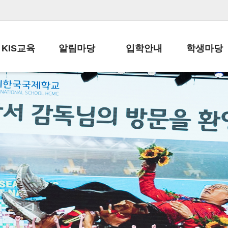
KIS교육
알림마당
입학안내
학생마당
교육목표
공지사항
전편입 전형 안내
학생생활규정
교육과정
가정통신문
전편입 공지사항
봉사활동
학사일정
납부금 안내
전-편입 서류양식
학교신문
일과시간표
주간학습안내
전출 안내
자율진로동아
재외교육기관장
스쿨버스 운행 안내
입학금/수업료
유초등 소식지
성과평가자료
급식안내
교복구입안내
서식자료실
정보공개
학부모방