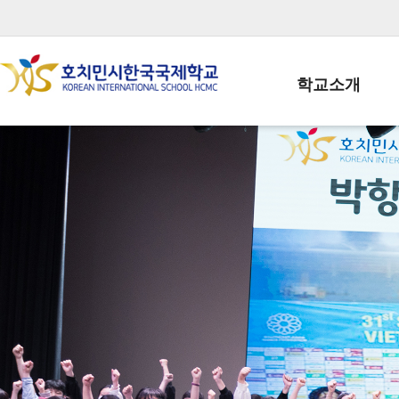
학교소개
학교장인사말
학생회장인사말
학교상징
학교연혁
학교 CI
교직원현황
학생현황
위치/전화
전경사진