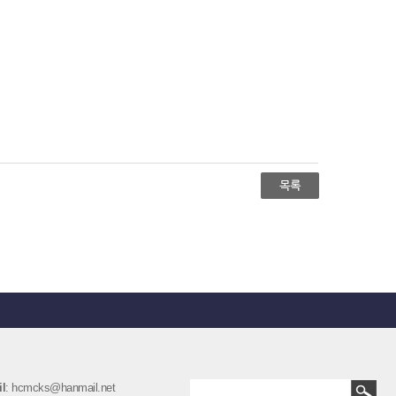
l
: hcmcks@hanmail.net