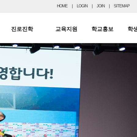
HOME
|
LOGIN
|
JOIN
|
SITEMAP
진로진학
교육지원
학교홍보
학
공지사항 및 입시자료
행정실
보도자료
초등
진로교육
학교 이사회
협력기관현황
중등
드림레터
학교운영위원회
포토갤러리
리
학교발전기금
학교 브로셔
학교건축기금
학교 홍보채널