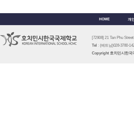
HOME
개
[72908] 21 Tan Phu St
Tel
: (베트남)028-3780-142
Copyright 호치민시한국국제학