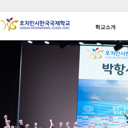
학교소개
학교장인사말
학생회장인사말
학교상징
학교연혁
학교 CI
교직원현황
학생현황
위치/전화
전경사진