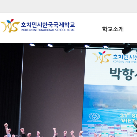
학교소개
학교장인사말
학생회장인사말
학교상징
학교연혁
학교 CI
교직원현황
학생현황
위치/전화
전경사진