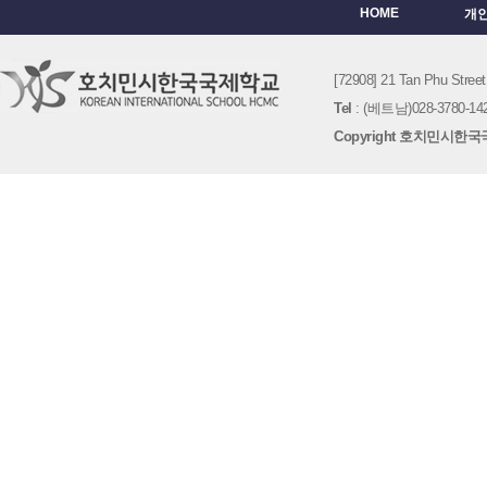
HOME
개
[72908] 21 Tan Phu St
Tel
: (베트남)028-3780-142
Copyright 호치민시한국국제학