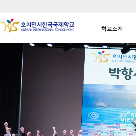
학교소개
학교장인사말
학생회장인사말
학교상징
학교연혁
학교 CI
교직원현황
학생현황
위치/전화
전경사진