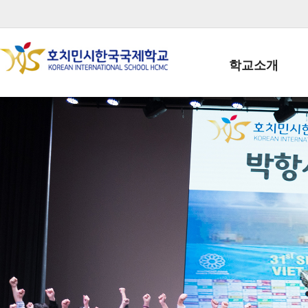
학교소개
학교장인사말
학생회장인사말
학교상징
학교연혁
학교 CI
교직원현황
학생현황
위치/전화
전경사진