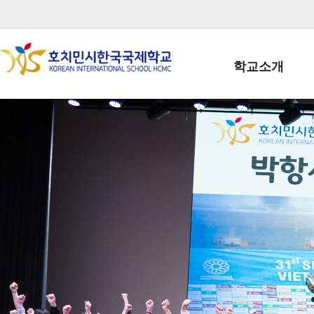
학교소개
학교장인사말
학생회장인사말
학교상징
학교연혁
학교 CI
교직원현황
학생현황
위치/전화
전경사진