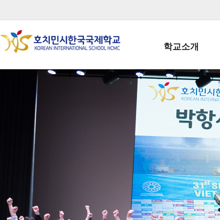
학교소개
학교장인사말
학생회장인사말
학교상징
학교연혁
학교 CI
교직원현황
학생현황
위치/전화
전경사진