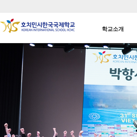
학교소개
학교장인사말
학생회장인사말
학교상징
학교연혁
학교 CI
교직원현황
학생현황
위치/전화
전경사진