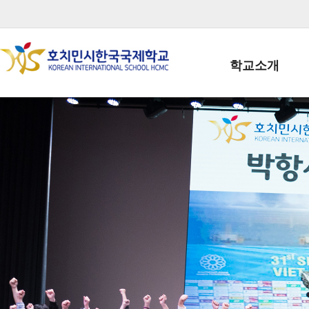
학교소개
학교장인사말
학생회장인사말
학교상징
학교연혁
학교 CI
교직원현황
학생현황
위치/전화
전경사진