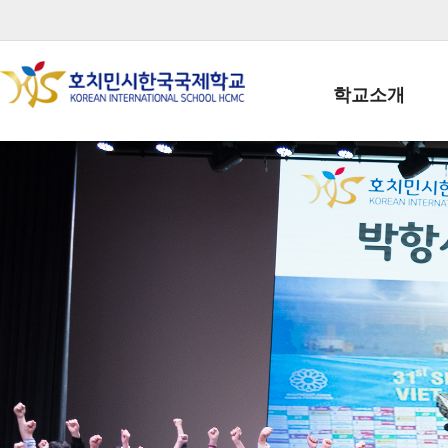
학교소개
학교장인사말
학생회장인사말
학교상징
학교연혁
학교 CI
교직원현황
학생현황
위치/전화
전경사진