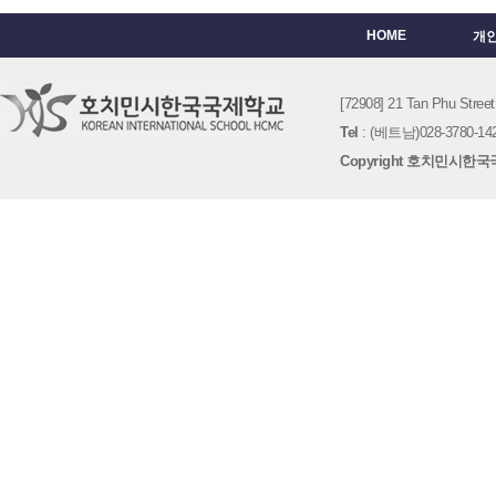
HOME
개
[72908] 21 Tan Phu St
Tel
: (베트남)028-3780-142
Copyright 호치민시한국국제학