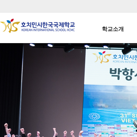
학교소개
학교장인사말
학생회장인사말
학교상징
학교연혁
학교 CI
교직원현황
학생현황
위치/전화
전경사진