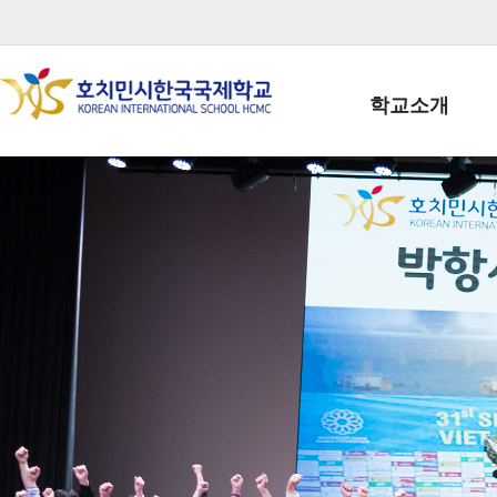
학교소개
학교장인사말
학생회장인사말
학교상징
학교연혁
학교 CI
교직원현황
학생현황
위치/전화
전경사진