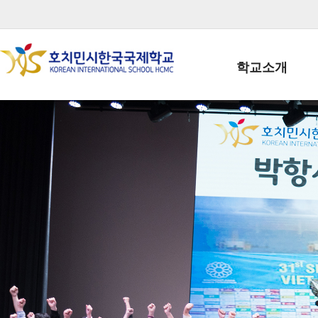
학교소개
학교장인사말
학생회장인사말
학교상징
학교연혁
학교 CI
교직원현황
학생현황
위치/전화
전경사진