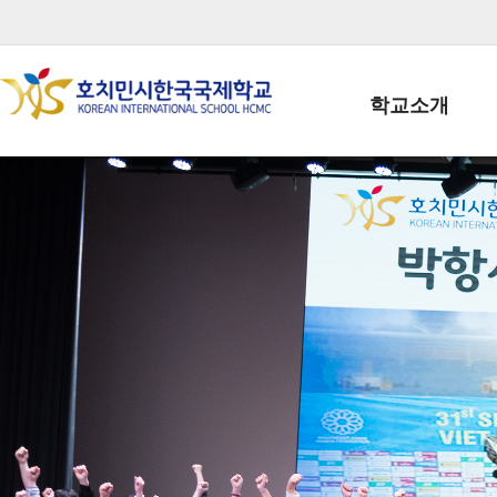
학교소개
학교장인사말
학생회장인사말
학교상징
학교연혁
학교 CI
교직원현황
학생현황
위치/전화
전경사진