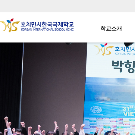
학교소개
학교장인사말
학생회장인사말
학교상징
학교연혁
학교 CI
교직원현황
학생현황
위치/전화
전경사진