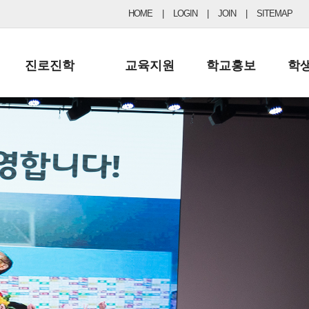
HOME
|
LOGIN
|
JOIN
|
SITEMAP
진로진학
교육지원
학교홍보
학
공지사항 및 입시자료
행정실
보도자료
초등
진로교육
학교 이사회
협력기관현황
중등
드림레터
학교운영위원회
포토갤러리
리
학교발전기금
학교 브로셔
학교건축기금
학교 홍보채널