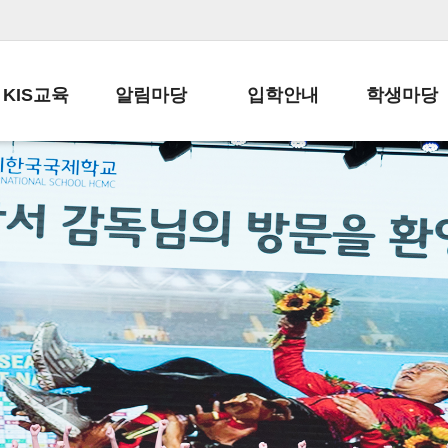
KIS교육
알림마당
입학안내
학생마당
교육목표
공지사항
전편입 전형 안내
학생생활규정
교육과정
가정통신문
전편입 공지사항
봉사활동
학사일정
납부금 안내
전-편입 서류양식
학교신문
일과시간표
주간학습안내
전출 안내
자율진로동아
재외교육기관장
스쿨버스 운행 안내
입학금/수업료
유초등 소식지
성과평가자료
급식안내
교복구입안내
서식자료실
정보공개
학부모방