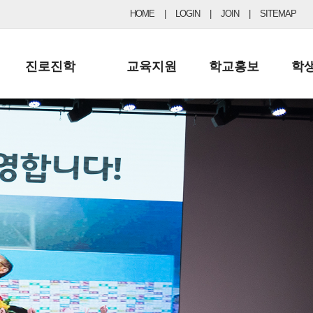
HOME
|
LOGIN
|
JOIN
|
SITEMAP
진로진학
교육지원
학교홍보
학
공지사항 및 입시자료
행정실
보도자료
초등
진로교육
학교 이사회
협력기관현황
중등
드림레터
학교운영위원회
포토갤러리
리
학교발전기금
학교 브로셔
학교건축기금
학교 홍보채널