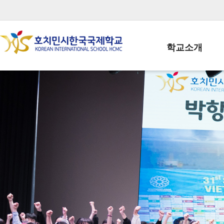
학교소개
학교장인사말
학생회장인사말
학교상징
학교연혁
학교 CI
교직원현황
학생현황
위치/전화
전경사진