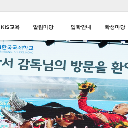
KIS교육
알림마당
입학안내
학생마당
교육목표
공지사항
전편입 전형 안내
학생생활규정
교육과정
가정통신문
전편입 공지사항
봉사활동
학사일정
납부금 안내
전-편입 서류양식
학교신문
일과시간표
주간학습안내
전출 안내
자율진로동아
재외교육기관장
스쿨버스 운행 안내
입학금/수업료
유초등 소식지
성과평가자료
급식안내
교복구입안내
서식자료실
정보공개
학부모방