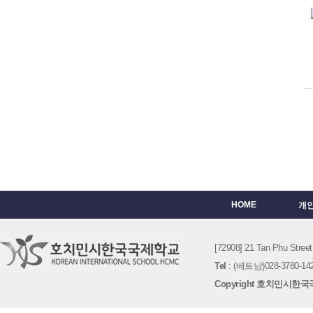
HOME
개
[72908] 21 Tan Phu St
Tel
: (베트남)028-3780-142
Copyright 호치민시한국국제학