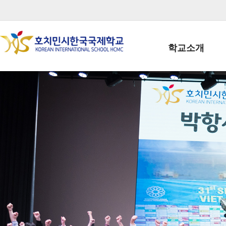
학교소개
학교장인사말
학생회장인사말
학교상징
학교연혁
학교 CI
교직원현황
학생현황
위치/전화
전경사진