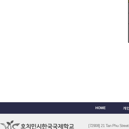
HOME
개
[72908] 21 Tan Phu St