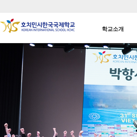
학교소개
학교장인사말
학생회장인사말
학교상징
학교연혁
학교 CI
교직원현황
학생현황
위치/전화
전경사진