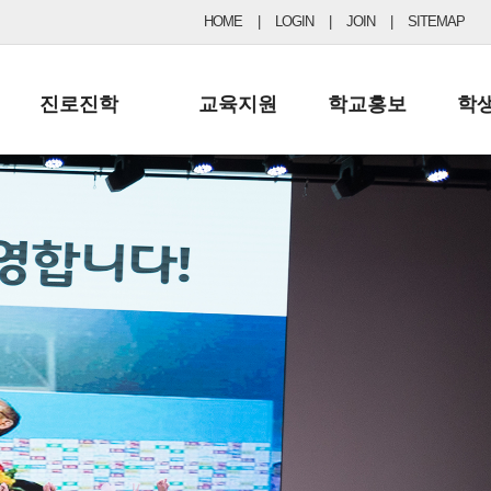
HOME
|
LOGIN
|
JOIN
|
SITEMAP
진로진학
교육지원
학교홍보
학
공지사항 및 입시자료
행정실
보도자료
초등
진로교육
학교 이사회
협력기관현황
중등
드림레터
학교운영위원회
포토갤러리
리
학교발전기금
학교 브로셔
학교건축기금
학교 홍보채널