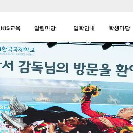
KIS교육
알림마당
입학안내
학생마당
교육목표
공지사항
전편입 전형 안내
학생생활규정
교육과정
가정통신문
전편입 공지사항
봉사활동
학사일정
납부금 안내
전-편입 서류양식
학교신문
일과시간표
주간학습안내
전출 안내
자율진로동아
재외교육기관장
스쿨버스 운행 안내
입학금/수업료
유초등 소식지
성과평가자료
급식안내
교복구입안내
서식자료실
정보공개
학부모방