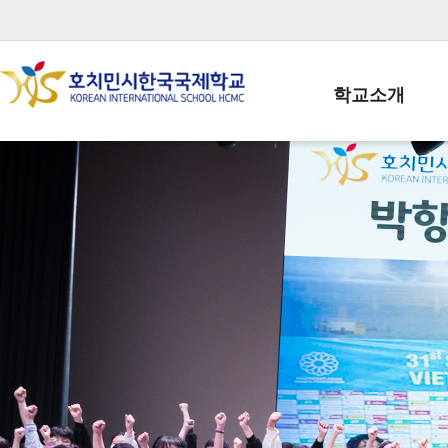
학교소개
학교장인사말
학생회장인사말
학교상징
학교연혁
학교 CI
교직원현황
학생현황
위치/전화
전경사진