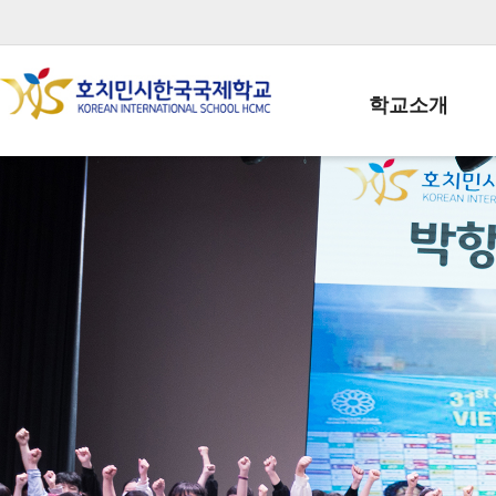
학교소개
학교장인사말
학생회장인사말
학교상징
학교연혁
학교 CI
교직원현황
학생현황
위치/전화
전경사진