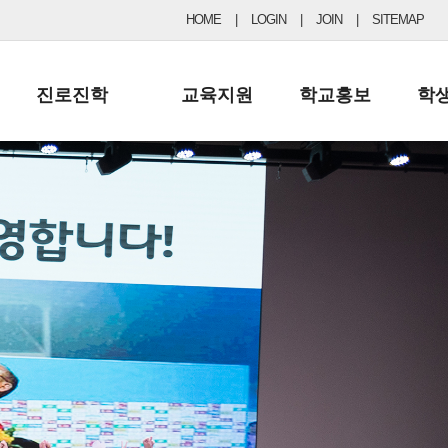
HOME
|
LOGIN
|
JOIN
|
SITEMAP
진로진학
교육지원
학교홍보
학
공지사항 및 입시자료
행정실
보도자료
초등
진로교육
학교 이사회
협력기관현황
중등
드림레터
학교운영위원회
포토갤러리
리
학교발전기금
학교 브로셔
학교건축기금
학교 홍보채널