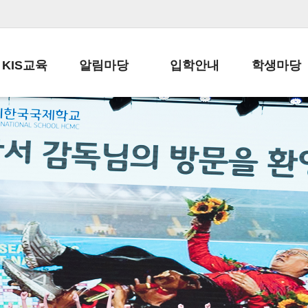
KIS교육
알림마당
입학안내
학생마당
교육목표
공지사항
전편입 전형 안내
학생생활규정
교육과정
가정통신문
전편입 공지사항
봉사활동
학사일정
납부금 안내
전-편입 서류양식
학교신문
일과시간표
주간학습안내
전출 안내
자율진로동아
재외교육기관장
스쿨버스 운행 안내
입학금/수업료
유초등 소식지
성과평가자료
급식안내
교복구입안내
서식자료실
정보공개
학부모방