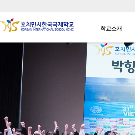
학교소개
학교장인사말
학생회장인사말
학교상징
학교연혁
학교 CI
교직원현황
학생현황
위치/전화
전경사진