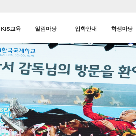
KIS교육
알림마당
입학안내
학생마당
교육목표
공지사항
전편입 전형 안내
학생생활규정
교육과정
가정통신문
전편입 공지사항
봉사활동
학사일정
납부금 안내
전-편입 서류양식
학교신문
일과시간표
주간학습안내
전출 안내
자율진로동아
재외교육기관장
스쿨버스 운행 안내
입학금/수업료
유초등 소식지
성과평가자료
급식안내
교복구입안내
서식자료실
정보공개
학부모방