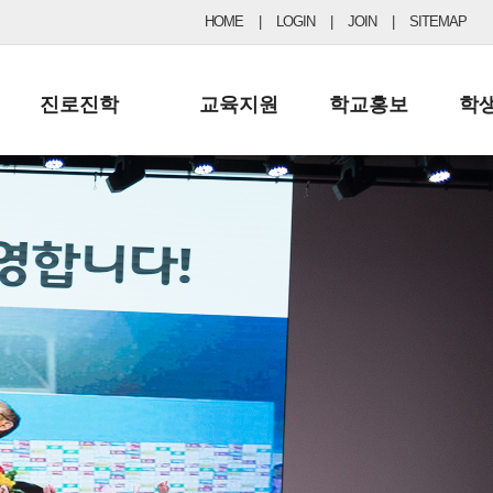
HOME
|
LOGIN
|
JOIN
|
SITEMAP
진로진학
교육지원
학교홍보
학
공지사항 및 입시자료
행정실
보도자료
초등
진로교육
학교 이사회
협력기관현황
중등
드림레터
학교운영위원회
포토갤러리
리
학교발전기금
학교 브로셔
학교건축기금
학교 홍보채널