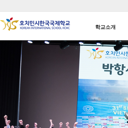
학교소개
학교장인사말
학생회장인사말
학교상징
학교연혁
학교 CI
교직원현황
학생현황
위치/전화
전경사진