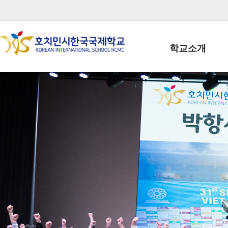
학교소개
학교장인사말
학생회장인사말
학교상징
학교연혁
학교 CI
교직원현황
학생현황
위치/전화
전경사진