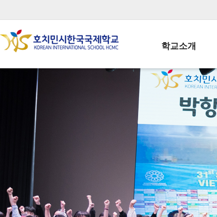
학교소개
학교장인사말
학생회장인사말
학교상징
학교연혁
학교 CI
교직원현황
학생현황
위치/전화
전경사진