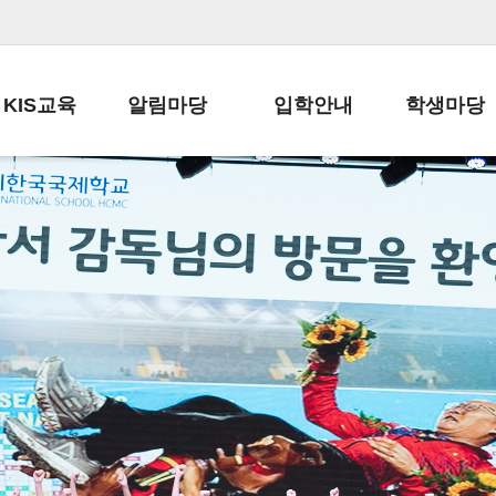
KIS교육
알림마당
입학안내
학생마당
교육목표
공지사항
전편입 전형 안내
학생생활규정
교육과정
가정통신문
전편입 공지사항
봉사활동
학사일정
납부금 안내
전-편입 서류양식
학교신문
일과시간표
주간학습안내
전출 안내
자율진로동아
재외교육기관장
스쿨버스 운행 안내
입학금/수업료
유초등 소식지
성과평가자료
급식안내
교복구입안내
서식자료실
정보공개
학부모방