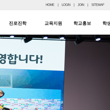
HOME
|
LOGIN
|
JOIN
|
SITEMAP
진로진학
교육지원
학교홍보
학
공지사항 및 입시자료
행정실
보도자료
초등
진로교육
학교 이사회
협력기관현황
중등
드림레터
학교운영위원회
포토갤러리
리
학교발전기금
학교 브로셔
학교건축기금
학교 홍보채널