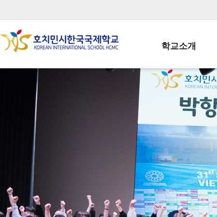
학교소개
학교장인사말
학생회장인사말
학교상징
학교연혁
학교 CI
교직원현황
학생현황
위치/전화
전경사진