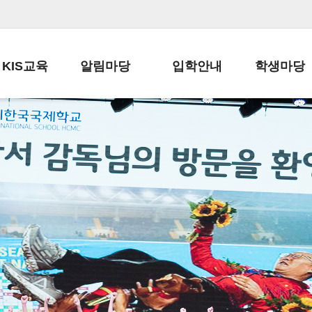
KIS교육
알림마당
입학안내
학생마당
교육목표
공지사항
전편입 전형 안내
학생생활규정
교육과정
가정통신문
전편입 공지사항
봉사활동
학사일정
납부금 안내
전-편입 서류양식
학교신문
일과시간표
주간학습안내
전출 안내
자율진로동아
재외교육기관장
스쿨버스 운행 안내
입학금/수업료
유초등 소식지
성과평가자료
급식안내
교복구입안내
서식자료실
정보공개
학부모방