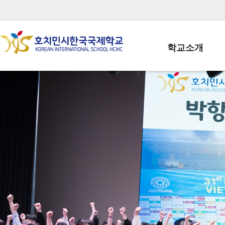
학교소개
학교장인사말
학생회장인사말
학교상징
학교연혁
학교 CI
교직원현황
학생현황
위치/전화
전경사진