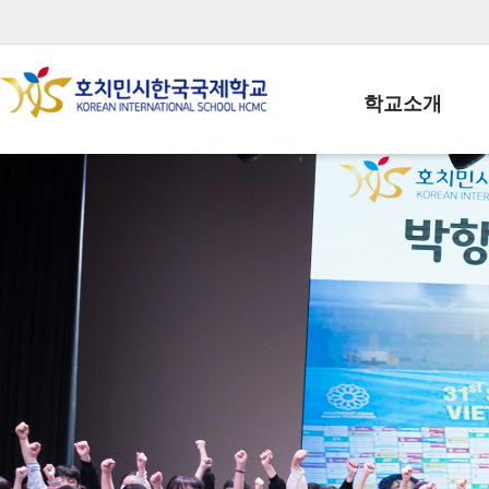
학교소개
학교장인사말
학생회장인사말
학교상징
학교연혁
학교 CI
교직원현황
학생현황
위치/전화
전경사진