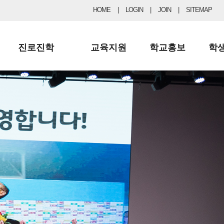
HOME
|
LOGIN
|
JOIN
|
SITEMAP
진로진학
교육지원
학교홍보
학
공지사항 및 입시자료
행정실
보도자료
초등
진로교육
학교 이사회
협력기관현황
중등
드림레터
학교운영위원회
포토갤러리
리
학교발전기금
학교 브로셔
학교건축기금
학교 홍보채널