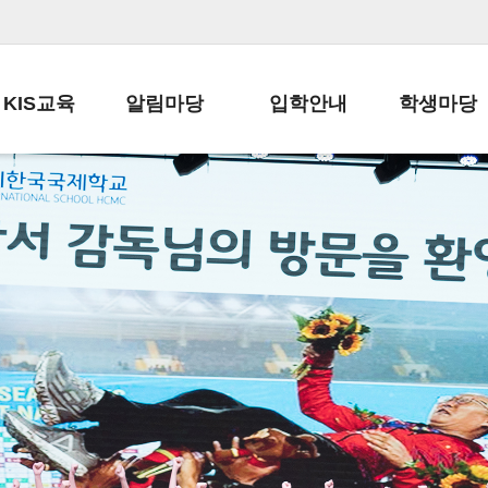
KIS교육
알림마당
입학안내
학생마당
교육목표
공지사항
전편입 전형 안내
학생생활규정
교육과정
가정통신문
전편입 공지사항
봉사활동
학사일정
납부금 안내
전-편입 서류양식
학교신문
일과시간표
주간학습안내
전출 안내
자율진로동아
재외교육기관장
스쿨버스 운행 안내
입학금/수업료
유초등 소식지
성과평가자료
급식안내
교복구입안내
서식자료실
정보공개
학부모방