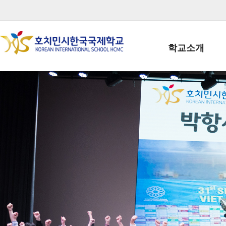
학교소개
학교장인사말
학생회장인사말
학교상징
학교연혁
학교 CI
교직원현황
학생현황
위치/전화
전경사진