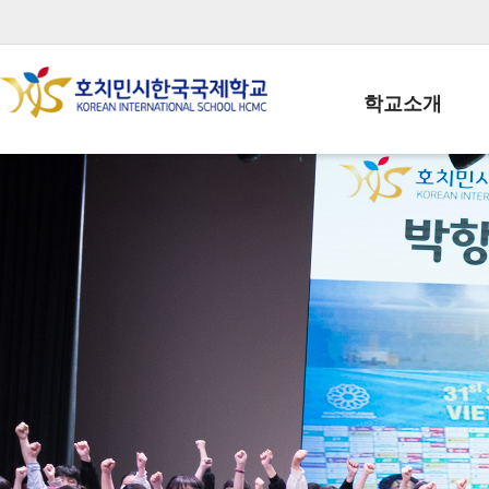
학교소개
학교장인사말
학생회장인사말
학교상징
학교연혁
학교 CI
교직원현황
학생현황
위치/전화
전경사진