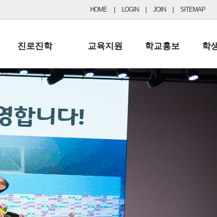
HOME
|
LOGIN
|
JOIN
|
SITEMAP
진로진학
교육지원
학교홍보
학
공지사항 및 입시자료
행정실
보도자료
초등
진로교육
학교 이사회
협력기관현황
중등
드림레터
학교운영위원회
포토갤러리
리
학교발전기금
학교 브로셔
학교건축기금
학교 홍보채널