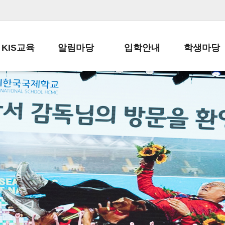
KIS교육
알림마당
입학안내
학생마당
교육목표
공지사항
전편입 전형 안내
학생생활규정
교육과정
가정통신문
전편입 공지사항
봉사활동
학사일정
납부금 안내
전-편입 서류양식
학교신문
일과시간표
주간학습안내
전출 안내
자율진로동아
재외교육기관장
스쿨버스 운행 안내
입학금/수업료
유초등 소식지
성과평가자료
급식안내
교복구입안내
서식자료실
정보공개
학부모방