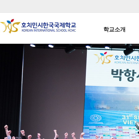
학교소개
학교장인사말
학생회장인사말
학교상징
학교연혁
학교 CI
교직원현황
학생현황
위치/전화
전경사진