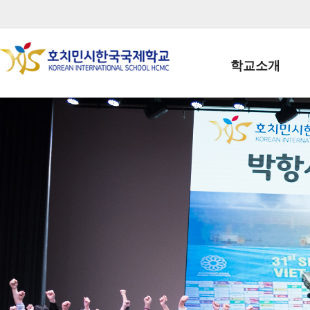
학교소개
학교장인사말
학생회장인사말
학교상징
학교연혁
학교 CI
교직원현황
학생현황
위치/전화
전경사진