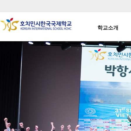
학교소개
학교장인사말
학생회장인사말
학교상징
학교연혁
학교 CI
교직원현황
학생현황
위치/전화
전경사진