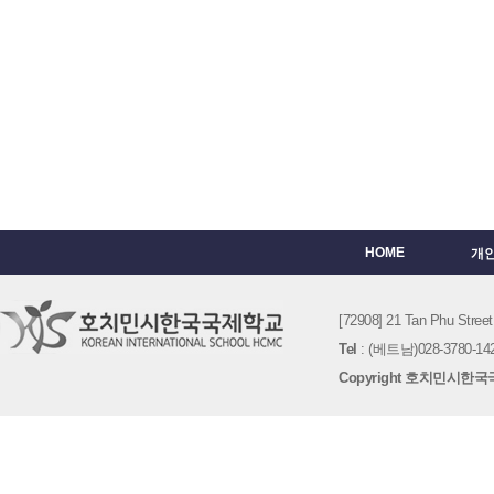
HOME
개
[72908] 21 Tan Phu St
Tel
: (베트남)028-3780-142
Copyright 호치민시한국국제학