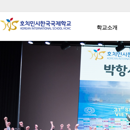
학교소개
학교장인사말
학생회장인사말
학교상징
학교연혁
학교 CI
교직원현황
학생현황
위치/전화
전경사진