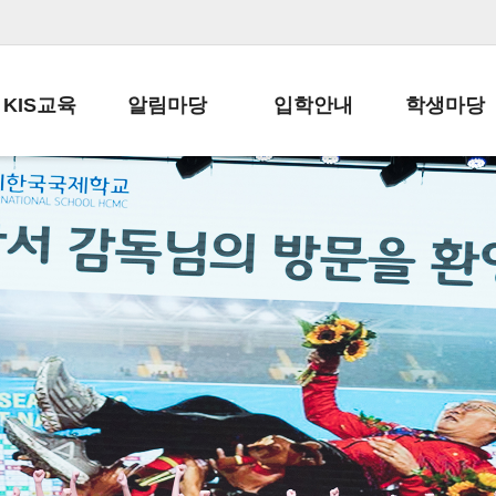
KIS교육
알림마당
입학안내
학생마당
교육목표
공지사항
전편입 전형 안내
학생생활규정
교육과정
가정통신문
전편입 공지사항
봉사활동
학사일정
납부금 안내
전-편입 서류양식
학교신문
일과시간표
주간학습안내
전출 안내
자율진로동아
재외교육기관장
스쿨버스 운행 안내
입학금/수업료
유초등 소식지
성과평가자료
급식안내
교복구입안내
서식자료실
정보공개
학부모방