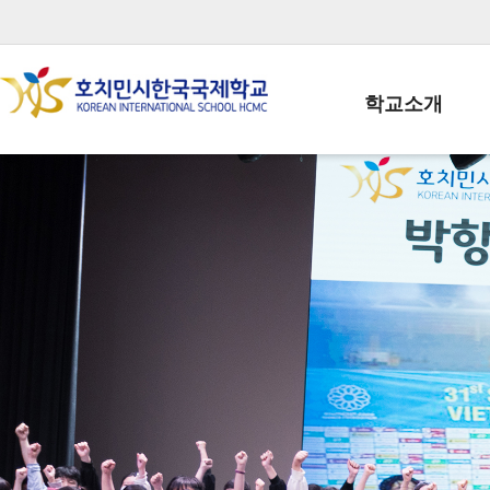
학교소개
학교장인사말
학생회장인사말
학교상징
학교연혁
학교 CI
교직원현황
학생현황
위치/전화
전경사진