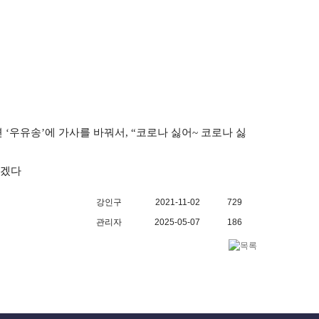
면
‘
우유송
’
에 가사를 바꿔서
, “
코로나 싫어
~
코로나 싫
좋겠다
강인구
2021-11-02
729
관리자
2025-05-07
186