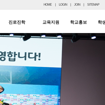
HOME
|
LOGIN
|
JOIN
|
SITEMAP
진로진학
교육지원
학교홍보
학
공지사항 및 입시자료
행정실
보도자료
초등
진로교육
학교 이사회
협력기관현황
중등
드림레터
학교운영위원회
포토갤러리
리
학교발전기금
학교 브로셔
학교건축기금
학교 홍보채널