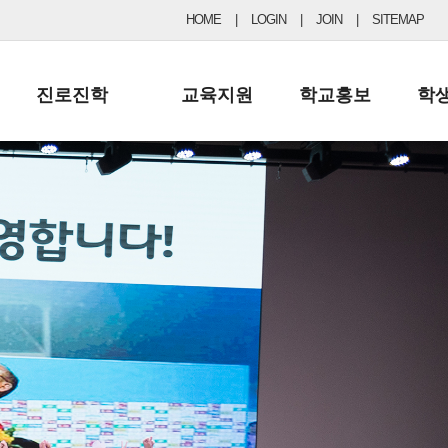
HOME
|
LOGIN
|
JOIN
|
SITEMAP
진로진학
교육지원
학교홍보
학
공지사항 및 입시자료
행정실
보도자료
초등
진로교육
학교 이사회
협력기관현황
중등
드림레터
학교운영위원회
포토갤러리
리
학교발전기금
학교 브로셔
학교건축기금
학교 홍보채널