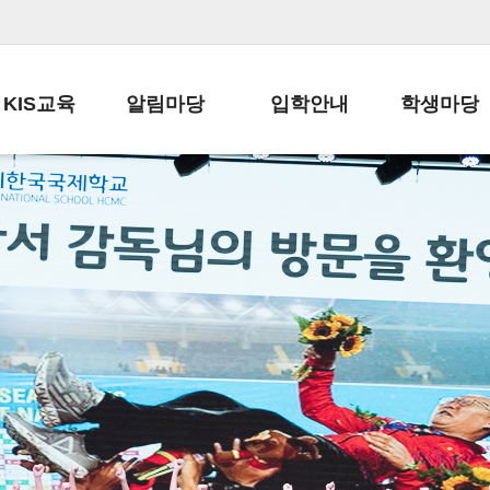
KIS교육
알림마당
입학안내
학생마당
교육목표
공지사항
전편입 전형 안내
학생생활규정
교육과정
가정통신문
전편입 공지사항
봉사활동
학사일정
납부금 안내
전-편입 서류양식
학교신문
일과시간표
주간학습안내
전출 안내
자율진로동아
재외교육기관장
스쿨버스 운행 안내
입학금/수업료
유초등 소식지
성과평가자료
급식안내
교복구입안내
서식자료실
정보공개
학부모방