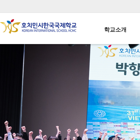
학교소개
학교장인사말
학생회장인사말
학교상징
학교연혁
학교 CI
교직원현황
학생현황
위치/전화
전경사진