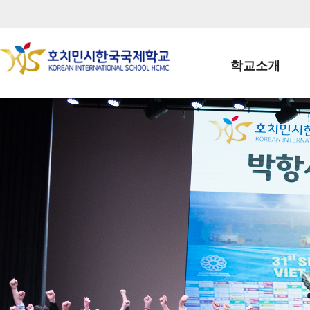
학교소개
학교장인사말
학생회장인사말
학교상징
학교연혁
학교 CI
교직원현황
학생현황
위치/전화
전경사진