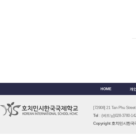
HOME
개
[72908] 21 Tan Phu St
Tel
: (베트남)028-3780-142
Copyright 호치민시한국국제학