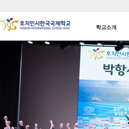
학교소개
학교장인사말
학생회장인사말
학교상징
학교연혁
학교 CI
교직원현황
학생현황
위치/전화
전경사진