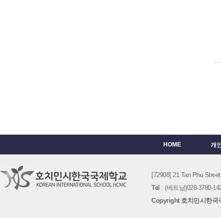
HOME
개
[72908] 21 Tan Phu St
Tel
: (베트남)028-3780-142
Copyright 호치민시한국국제학