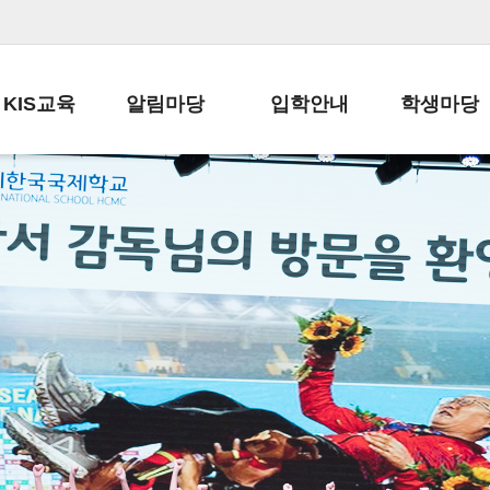
KIS교육
알림마당
입학안내
학생마당
교육목표
공지사항
전편입 전형 안내
학생생활규정
교육과정
가정통신문
전편입 공지사항
봉사활동
학사일정
납부금 안내
전-편입 서류양식
학교신문
일과시간표
주간학습안내
전출 안내
자율진로동아
재외교육기관장
스쿨버스 운행 안내
입학금/수업료
유초등 소식지
성과평가자료
급식안내
교복구입안내
서식자료실
정보공개
학부모방