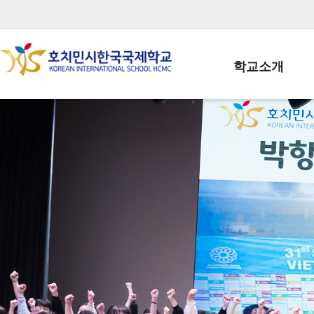
학교소개
학교장인사말
학생회장인사말
학교상징
학교연혁
학교 CI
교직원현황
학생현황
위치/전화
전경사진