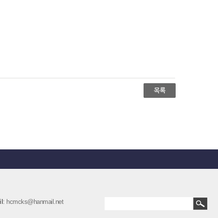
l
: hcmcks@hanmail.net