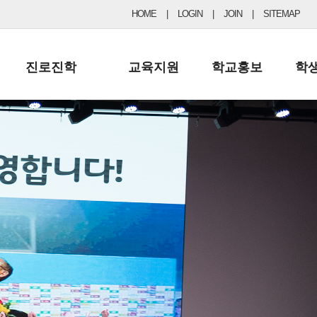
HOME
|
LOGIN
|
JOIN
|
SITEMAP
진로진학
교육지원
학교홍보
학
공지사항 및 입시자료
행정실
보도자료
초등
진로교육
학교 이사회
협력기관현황
중등
드림레터
학교운영위원회
포토갤러리
리
학교발전기금
학교 브로셔
학교건축기금
학교 홍보채널