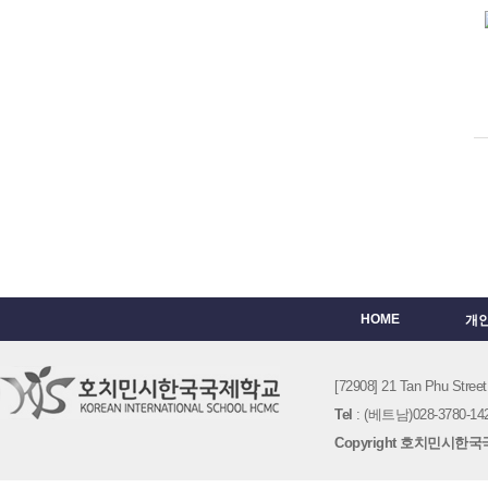
HOME
개
[72908] 21 Tan Phu St
Tel
: (베트남)028-3780-142
Copyright 호치민시한국국제학