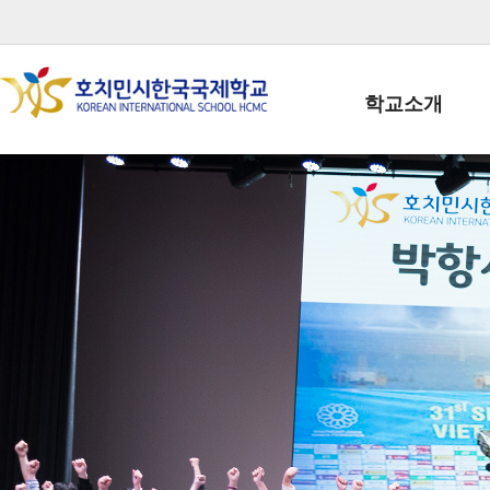
학교소개
학교장인사말
학생회장인사말
학교상징
학교연혁
학교 CI
교직원현황
학생현황
위치/전화
전경사진