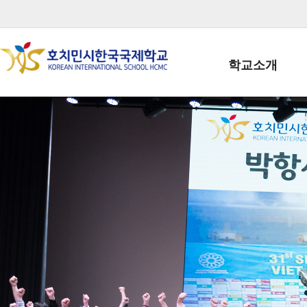
학교소개
학교장인사말
학생회장인사말
학교상징
학교연혁
학교 CI
교직원현황
학생현황
위치/전화
전경사진