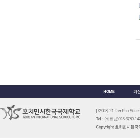
HOME
개
[72908] 21 Tan Phu St
Tel
: (베트남)028-3780-142
Copyright 호치민시한국국제학