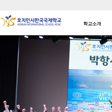
학교소개
학교장인사말
학생회장인사말
학교상징
학교연혁
학교 CI
교직원현황
학생현황
위치/전화
전경사진