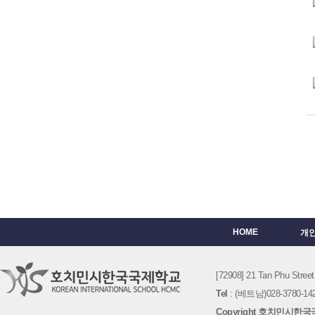
HOME
개
[72908] 21 Tan Phu St
Tel
: (베트남)028-3780-142
Copyright 호치민시한국국제학