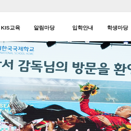
KIS교육
알림마당
입학안내
학생마당
교육목표
공지사항
전편입 전형 안내
학생생활규정
교육과정
가정통신문
전편입 공지사항
봉사활동
학사일정
납부금 안내
전-편입 서류양식
학교신문
일과시간표
주간학습안내
전출 안내
자율진로동아
재외교육기관장
스쿨버스 운행 안내
입학금/수업료
유초등 소식지
성과평가자료
급식안내
교복구입안내
서식자료실
정보공개
학부모방