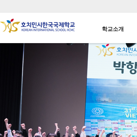
학교소개
학교장인사말
학생회장인사말
학교상징
학교연혁
학교 CI
교직원현황
학생현황
위치/전화
전경사진