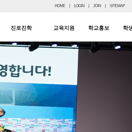
HOME
|
LOGIN
|
JOIN
|
SITEMAP
진로진학
교육지원
학교홍보
학
공지사항 및 입시자료
행정실
보도자료
초등
진로교육
학교 이사회
협력기관현황
중등
드림레터
학교운영위원회
포토갤러리
리
학교발전기금
학교 브로셔
학교건축기금
학교 홍보채널