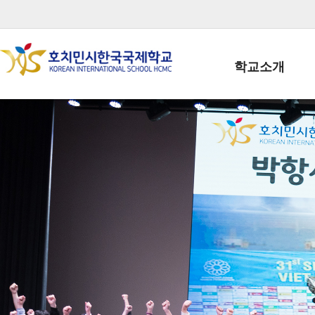
학교소개
학교장인사말
학생회장인사말
학교상징
학교연혁
학교 CI
교직원현황
학생현황
위치/전화
전경사진