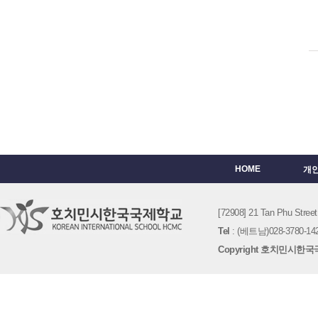
HOME
개
[72908] 21 Tan Phu St
Tel
: (베트남)028-3780-142
Copyright 호치민시한국국제학