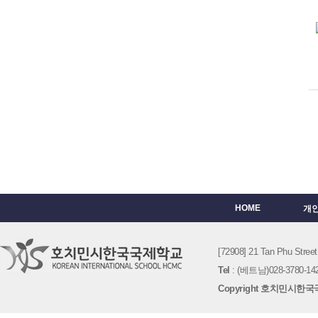
HOME
개
[72908] 21 Tan Phu St
Tel
: (베트남)028-3780-142
Copyright 호치민시한국국제학