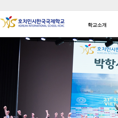
학교소개
학교장인사말
학생회장인사말
학교상징
학교연혁
학교 CI
교직원현황
학생현황
위치/전화
전경사진